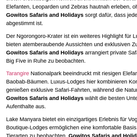
Elefanten, Leoparden und Zebras hautnah erleben, o
Gowitos Safaris and Holidays
sorgt dafür, dass jede
abgestimmt ist.
Der Ngorongoro-Krater ist ein weiteres Highlight für
bieten atemberaubende Aussichten und exklusiven Z
Gowitos Safaris and Holidays
arrangiert private Saf
Big Five in Ruhe zu beobachten.
Tarangire
Nationalpark beeindruckt mit riesigen Elef
Baobab-Bäumen. Luxus-Lodges hier kombinieren Komf
genießen exklusive Safari-Fahrten, während die Natur
Gowitos Safaris and Holidays
wählt die besten Unte
Aufenthalte aus.
Lake Manyara bietet ein einzigartiges Erlebnis für V
Boutique-Lodges ermöglichen eine komfortable Basis
Tierarten zu beobachten.
Gowitos Safaris and Holi