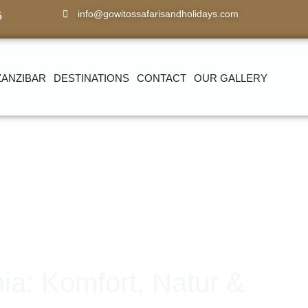
info@gowitossafarisandholidays.com
5
ZANZIBAR
DESTINATIONS
CONTACT
OUR GALLERY
ia: Komfort, Natur &