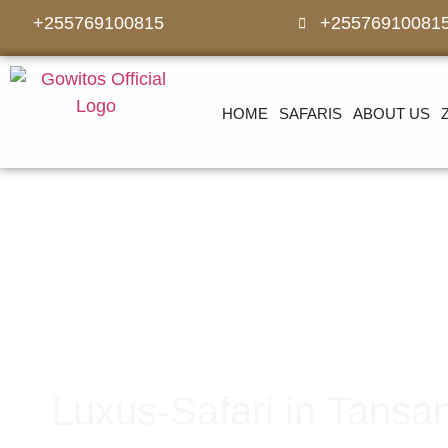
+255769100815
+25576910081
HOME
SAFARIS
ABOUT US
Luxus-Safari in Tansan