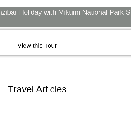
ibar Holiday with Mikumi National Park Sa
View this Tour
Travel Articles
u Need to Know Before You Go